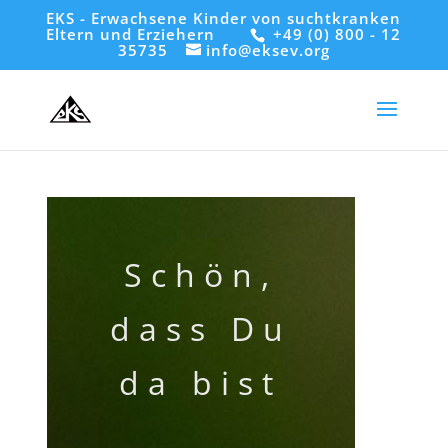
EKS - Erwachsene Kinder von suchtkranken
Eltern und Erziehern
+49 (0) 800 - 12
35735
info@eksev.org
Schön,
dass Du
da bist