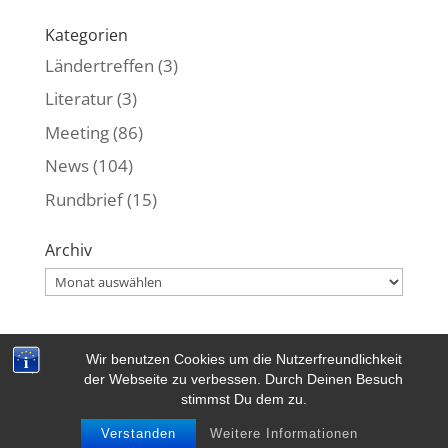
Kategorien
Ländertreffen
(3)
Literatur
(3)
Meeting
(86)
News
(104)
Rundbrief
(15)
Archiv
Archiv
Wir benutzen Cookies um die Nutzerfreundlichkeit
Kontakt
|
Datenschutzerklärung
|
Impressum
der Webseite zu verbessen. Durch Deinen Besuch
stimmst Du dem zu.
Copyrigth © 2018-2023 by EKS e.V. | All rights
reserved. | Powerd by Dietmar aus Heilbronn
Verstanden
Weitere Informationen