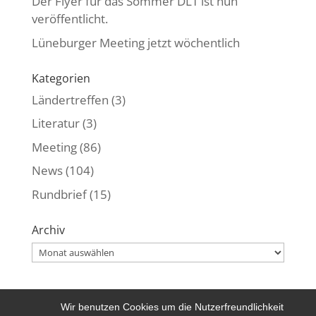
Der Flyer für das Sommer DLT ist nun
veröffentlicht.
Lüneburger Meeting jetzt wöchentlich
Kategorien
Ländertreffen
(3)
Literatur
(3)
Meeting
(86)
News
(104)
Rundbrief
(15)
Archiv
Archiv
Wir benutzen Cookies um die Nutzerfreundlichkeit
Kontakt
|
Datenschutzerklärung
|
Impressum