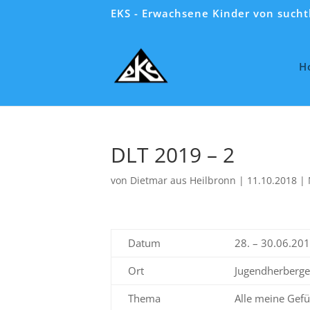
EKS - Erwachsene Kinder von suc
H
DLT 2019 – 2
von
Dietmar aus Heilbronn
|
11.10.2018
|
Datum
28. – 30.06.20
Ort
Jugendherberge
Thema
Alle meine Gefü