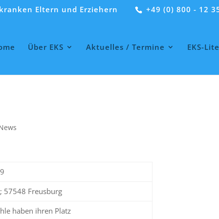
htkranken Eltern und Erziehern
+49 (0) 800 - 12 3
ome
Über EKS
Aktuelles / Termine
EKS-Lit
News
19
; 57548 Freusburg
hle haben ihren Platz