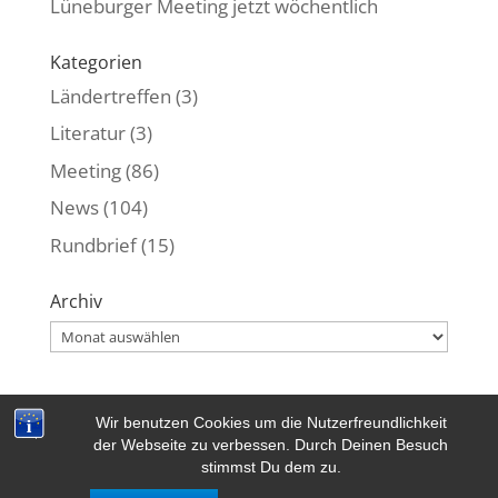
Lüneburger Meeting jetzt wöchentlich
Kategorien
Ländertreffen
(3)
Literatur
(3)
Meeting
(86)
News
(104)
Rundbrief
(15)
Archiv
Archiv
Wir benutzen Cookies um die Nutzerfreundlichkeit
Kontakt
|
Datenschutzerklärung
|
Impressum
der Webseite zu verbessen. Durch Deinen Besuch
stimmst Du dem zu.
Copyrigth © 2018-2023 by EKS e.V. | All rights