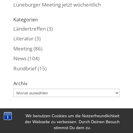
Lüneburger Meeting jetzt wöchentlich
Kategorien
Ländertreffen
(3)
Literatur
(3)
Meeting
(86)
News
(104)
Rundbrief
(15)
Archiv
Archiv
Wir benutzen Cookies um die Nutzerfreundlichkeit
Kontakt
|
Datenschutzerklärung
|
Impressum
der Webseite zu verbessen. Durch Deinen Besuch
stimmst Du dem zu.
Copyrigth © 2018-2023 by EKS e.V. | All rights